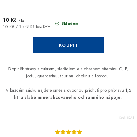
10 Kč
/ ks
Skladem
Měrná
10 Kč / 1 ks
9 Kč bez DPH
cena:
Doplněk stravy s cukrem, sladidlem a s obsahem vitaminu C, E,
jodu, quercetinu, taurinu, cholinu a fosforu.
V každém sáčku najdete směs s ovocnou příchutí pro přípravu
1,5
litru slabě mineralizovaného ochranného nápoje.
Kód:
JOA1