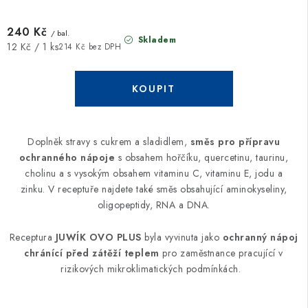
240 Kč
/ bal.
Skladem
Měrná
12 Kč / 1 ks
214 Kč bez DPH
cena:
Doplněk stravy s cukrem a sladidlem,
směs pro přípravu
ochranného nápoje
s obsahem hořčíku, quercetinu, taurinu,
c
holinu a s vysokým obsahem vitaminu C, vitaminu E, jodu a
zinku. V receptuře najdete také směs obsahující aminokyseliny,
oligopeptidy, RNA a DNA.
Receptura
JUWÍK OVO PLUS
byla vyvinuta jako
ochranný nápoj
chránící před zátěží teplem
pro zaměstnance pracující v
rizikových
mikroklimatických podmínkách
.