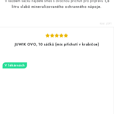
V každém sáčku najdete směs s ovocnou příchutí pro přípravu
1,5
litru slabě mineralizovaného ochranného nápoje.
Kód:
JOP1
JUWIK OVO, 10 sáčků (mix příchutí v krabičce)
V lékárnách