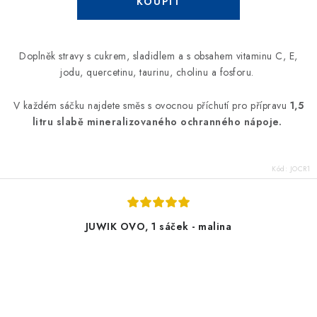
Doplněk stravy s cukrem, sladidlem a s obsahem vitaminu C, E,
jodu, quercetinu, taurinu, cholinu a fosforu.
V každém sáčku najdete směs s ovocnou příchutí pro přípravu
1,5
litru slabě mineralizovaného ochranného nápoje.
Kód:
JOCR1
JUWIK OVO, 1 sáček - malina