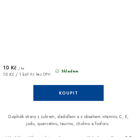
10 Kč
/ ks
Skladem
Měrná
10 Kč / 1 ks
9 Kč bez DPH
cena:
Doplněk stravy s cukrem, sladidlem a s obsahem vitaminu C, E,
jodu, quercetinu, taurinu, cholinu a fosforu.