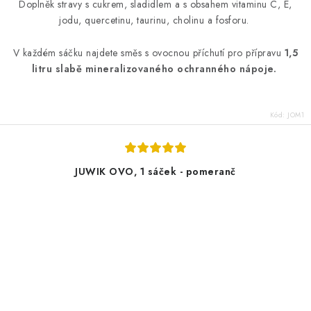
Doplněk stravy s cukrem, sladidlem a s obsahem vitaminu C, E,
jodu, quercetinu, taurinu, cholinu a fosforu.
V každém sáčku najdete směs s ovocnou příchutí pro přípravu
1,5
litru slabě mineralizovaného ochranného nápoje.
Kód:
JOM1
JUWIK OVO, 1 sáček - pomeranč