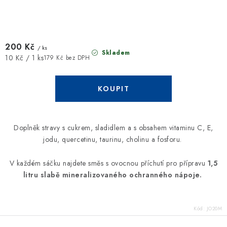
200 Kč
/ ks
Skladem
Měrná
10 Kč / 1 ks
179 Kč bez DPH
cena:
Doplněk stravy s cukrem, sladidlem a s obsahem vitaminu C, E,
jodu, quercetinu, taurinu, cholinu a fosforu.
V každém sáčku najdete směs s ovocnou příchutí pro přípravu
1,5
litru slabě mineralizovaného ochranného nápoje.
Kód:
JO20M