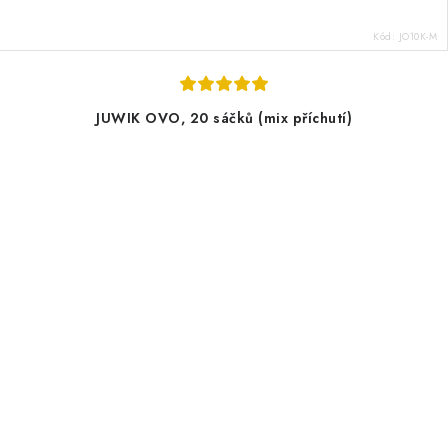
Kód:
JO10K-M
JUWIK OVO, 20 sáčků (mix příchutí)