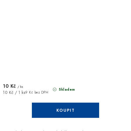
10 Kč
/ ks
Skladem
Měrná
10 Kč / 1 ks
9 Kč bez DPH
cena: