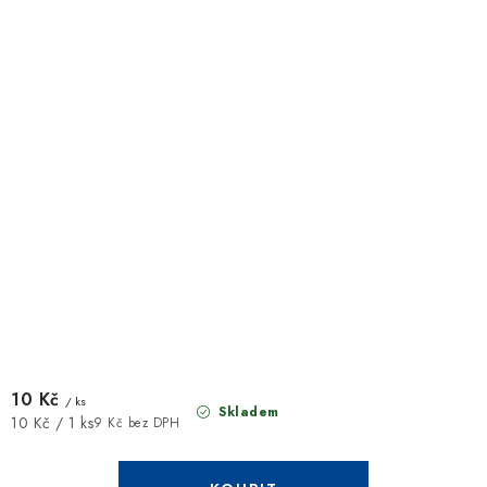
10 Kč
/ ks
Skladem
Měrná
10 Kč / 1 ks
9 Kč bez DPH
cena: