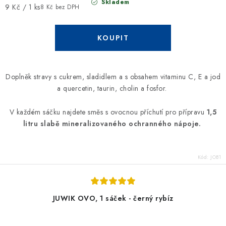
Skladem
Měrná
9 Kč / 1 ks
8 Kč bez DPH
cena:
Doplněk stravy s cukrem, sladidlem a s obsahem vitaminu C, E a jod
a quercetin, taurin, cholin a fosfor.
V každém sáčku najdete směs s ovocnou příchutí pro přípravu
1,5
litru slabě mineralizovaného ochranného nápoje.
Kód:
JOB1
JUWIK OVO, 1 sáček - černý rybíz