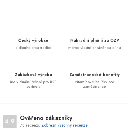
O
v
l
á
d
Český výrobce
Náhradní plnění za OZP
a
s dlouholetou tradicí
máme vlastní chráněnou dílnu
c
í
p
Zakázková výroba
Zaměstnanecké benefity
r
individuální řešení pro B2B
vitamínové balíčky pro
v
partnery
zaměstnance
k
y
v
ý
Ověřeno zákazníky
p
4.9
75
recenzí.
Zobrazit všechny recenze