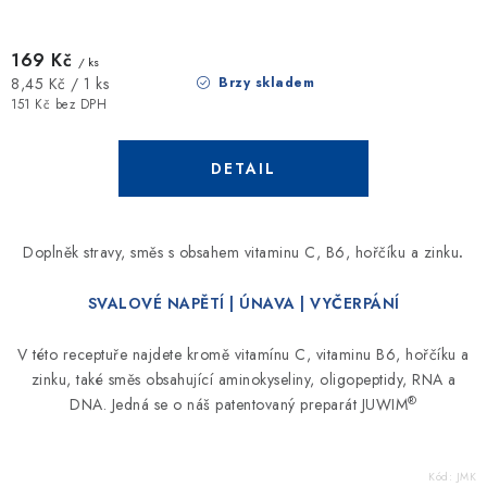
169 Kč
/ ks
Měrná
Brzy skladem
8,45 Kč / 1 ks
cena:
151 Kč bez DPH
Doplněk stravy, směs s obsahem vitaminu C, B6, hořčíku a zinku
.
SVALOVÉ NAPĚTÍ | ÚNAVA | VYČERPÁNÍ
V této receptuře najdete kromě vitamínu C, vitaminu B6, hořčíku a
zinku, také směs obsahující aminokyseliny, oligopeptidy, RNA a
®
DNA. Jedná se o náš patentovaný preparát JUWIM
Kód:
JMK