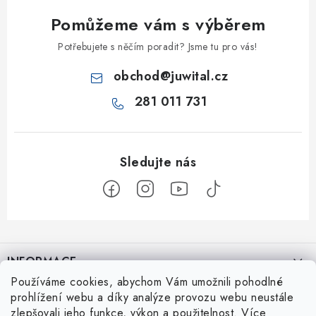
Pomůžeme vám s výběrem
Potřebujete s něčím poradit? Jsme tu pro vás!
obchod
@
juwital.cz
281 011 731
Z
á
INFORMACE
p
Používáme cookies, abychom Vám umožnili pohodlné
a
Kontakt
JuWital s.r.o.
prohlížení webu a díky analýze provozu webu neustále
t
zlepšovali jeho funkce, výkon a použitelnost.
Více