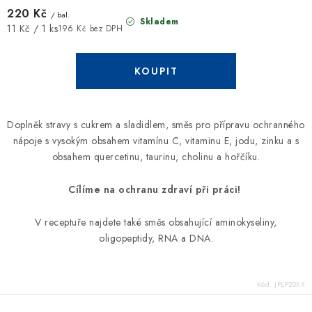
220 Kč
/ bal.
Skladem
Měrná
11 Kč / 1 ks
196 Kč bez DPH
cena:
Doplněk stravy s cukrem a sladidlem,
směs pro přípravu ochranného
nápoje
s vysokým obsahem vitamínu C, vitaminu E, jodu, zinku a s
obsahem quercetinu, taurinu, c
holinu a hořčíku.
Cílíme na
ochranu zdraví při práci!
V receptuře najdete také směs obsahující aminokyseliny,
oligopeptidy, RNA a DNA.
Kód:
JPLP20XX