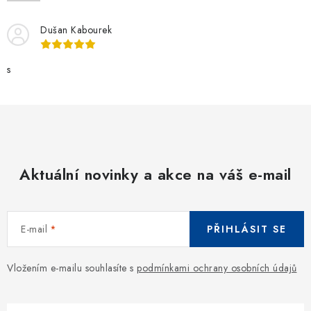
i
s
Dušan Kabourek
u
s
Aktuální novinky a akce na váš e-mail
E-mail
PŘIHLÁSIT SE
Vložením e-mailu souhlasíte s
podmínkami ochrany osobních údajů