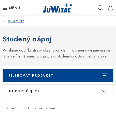
Přejít
Hleda
na
obsah
VITAMÍNY
KATALOG
OCHRANNÉ NÁPOJE
Studený nápoj
VITAMÍNY
Vyrábíme doplňky stravy obsahující vitaminy, minerály a jiné účinné
látky ve formě směsi pro přípravu studeného ochranného nápoje.
KOSMETIKA
VETERINÁRNÍ PÉČE
FILTROVAT PRODUKTY
V
Ř
PÉČE O ROSTLINY
DOPORUČUJEME
ý
a
p
z
DÁRKOVÉ SADY
i
e
Stránka
1
z
1
-
11
položek celkem