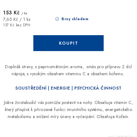
153 Kč
/ ks
Měrná
Brzy skladem
7,65 Kč / 1 ks
cena:
137 Kč bez DPH
Doplněk stravy, s peprnomátovým aroma, směs pro přípravu 2 dcl
nápoje, s vysokým obsahem vitaminu C a obsahem kofeinu.
SOUSTŘEDĚNÍ | ENERGIE | PSYCHICKÁ ČINNOST
Jiskra životabudič vás pomůže postavit na nohy. Obsahuje vitamin C,
který přispívá k přirozené funkci imunitního systému, energetického
metabolismu a snížení míry únavy a vyčerpání. Obsahuje Kofein.
Kód:
JZKRABICKA