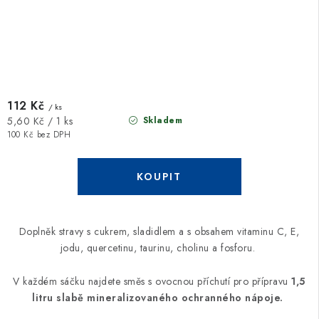
112 Kč
/ ks
Měrná
Skladem
5,60 Kč / 1 ks
cena:
100 Kč bez DPH
Doplněk stravy s cukrem, sladidlem a s obsahem vitaminu C, E,
jodu, quercetinu, taurinu, cholinu a fosforu.
V každém sáčku najdete směs s ovocnou příchutí pro přípravu
1,5
litru slabě mineralizovaného ochranného nápoje.