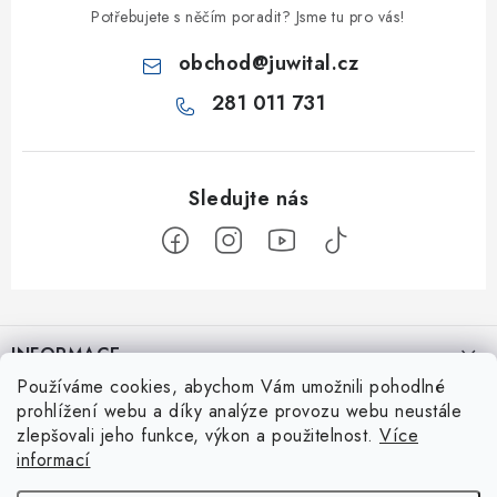
Potřebujete s něčím poradit? Jsme tu pro vás!
obchod
@
juwital.cz
281 011 731
Z
á
INFORMACE
p
Používáme cookies, abychom Vám umožnili pohodlné
a
Kontakt
JuWital s.r.o.
prohlížení webu a díky analýze provozu webu neustále
t
zlepšovali jeho funkce, výkon a použitelnost.
Více
í
Kdo jsme?
informací
Novinky