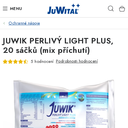
Přejít
Hleda
na
obsah
Ochranné nápoje
KATALOG
JUWIK PERLIVÝ LIGHT PLUS,
OCHRANNÉ NÁPOJE
20 sáčků (mix příchutí)
VITAMÍNY
Podrobnosti hodnocení
5 hodnocení
KOSMETIKA
VETERINÁRNÍ PÉČE
PÉČE O ROSTLINY
DÁRKOVÉ SADY