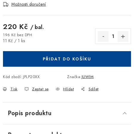
Možnosti doručení
220 Kč
/ bal.
196 Kč bez DPH
Měrná cena:
11 Kč / 1 ks
PŘIDAT DO KOŠÍKU
Kód zboží:
JPLP20XX
Značka:
JUWIM
Tisk
Zeptat se
Hlídat
Sdílet
Popis produktu