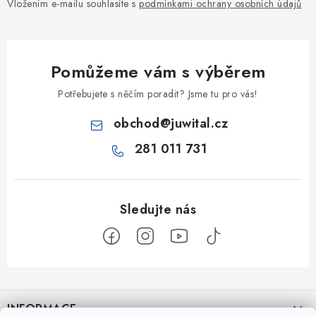
Vložením e-mailu souhlasíte s
podmínkami ochrany osobních údajů
Pomůžeme vám s výběrem
Potřebujete s něčím poradit? Jsme tu pro vás!
obchod
@
juwital.cz
281 011 731
Z
á
INFORMACE
p