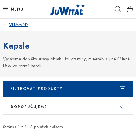
Přejít
Hleda
na
obsah
VITAMÍNY
KATALOG
OCHRANNÉ NÁPOJE
Kapsle
VITAMÍNY
Vyrábíme doplňky stravy obsahující vitaminy, minerály a jiné účinné
látky ve formě kapslí.
KOSMETIKA
VETERINÁRNÍ PÉČE
FILTROVAT PRODUKTY
V
Ř
PÉČE O ROSTLINY
DOPORUČUJEME
ý
a
p
z
DÁRKOVÉ SADY
i
e
Stránka
1
z
1
-
3
položek celkem