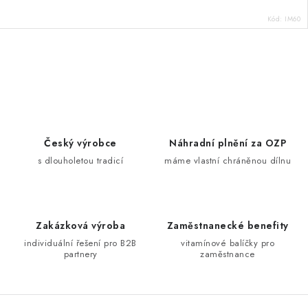
Kód:
IM60
O
v
l
á
d
Český výrobce
Náhradní plnění za OZP
a
s dlouholetou tradicí
máme vlastní chráněnou dílnu
c
í
p
Zakázková výroba
Zaměstnanecké benefity
r
individuální řešení pro B2B
vitamínové balíčky pro
v
partnery
zaměstnance
k
y
v