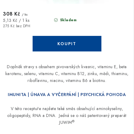
308 Kč
/ ks
Měrná
Skladem
5,13 Kč / 1 ks
cena:
275 Kč bez DPH
Doplněk stravy s obsahem pivovarských kvasnic, vitaminu E, beta
karotenu, selenu, vitaminu C, vitaminu B12, zinku, mědi, thiaminu,
riboflavinu, niacinu, vitaminu B6 a biotinu.
IMUNITA | ÚNAVA A VYČERPÁNÍ | PSYCHICKÁ POHODA
V této receptuře najdete také směs obsahující aminokyseliny,
oligopeptidy, RNA a DNA. Jedná se o náš patentovaný preparát
®
JUWIM