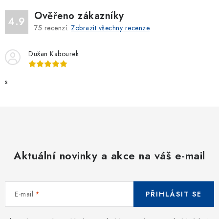
ý
Ověřeno zákazníky
p
4.9
75
recenzí.
Zobrazit všechny recenze
i
s
Dušan Kabourek
u
s
Aktuální novinky a akce na váš e-mail
E-mail
PŘIHLÁSIT SE