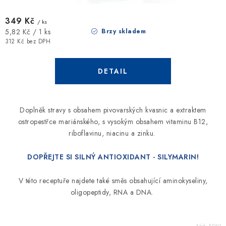
349 Kč
/ ks
Měrná
Brzy skladem
5,82 Kč / 1 ks
cena:
312 Kč bez DPH
Doplněk stravy s obsahem pivovarských kvasnic a extraktem
ostropestřce mariánského, s vysokým obsahem vitaminu B12,
riboflavinu,
niacinu a zinku.
DOPŘEJTE SI SILNÝ ANTIOXIDANT - SILYMARIN!
V této receptuře najdete také směs obsahující aminokyseliny,
oligopeptidy, RNA a DNA.
Kód:
FD60