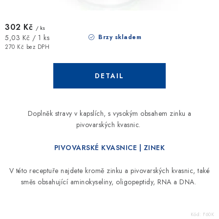
302 Kč
/ ks
Měrná
Brzy skladem
5,03 Kč / 1 ks
cena:
270 Kč bez DPH
Doplněk stravy v kapslích, s vysokým obsahem zinku
a
pivovarských kvasnic.
PIVOVARSKÉ KVASNICE | ZINEK
V této receptuře najdete kromě zinku a pivovarských kvasnic, také
směs obsahující aminokyseliny, oligopeptidy, RNA a DNA.
Kód:
F60K