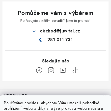
Pomůžeme vám s výběrem
Potřebujete s něčím poradit? Jsme tu pro vás!
obchod
@
juwital.cz
281 011 731
Z
á
INFORMACE
p
Používáme cookies, abychom Vám umožnili pohodlné
a
Kontakt
prohlížení webu a díky analýze provozu webu neustále
JuWital s.r.o.