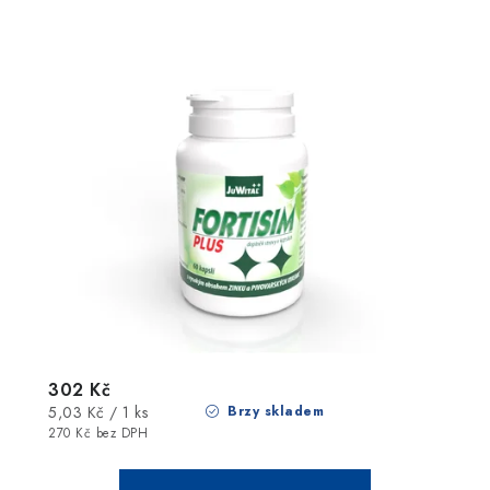
302 Kč
Měrná
5,03 Kč / 1 ks
Brzy skladem
cena:
270 Kč bez DPH