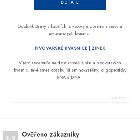
Doplněk stravy v kapslích, s vysokým obsahem zinku
a
pivovarských kvasnic.
PIVOVARSKÉ KVASNICE | ZINEK
V této receptuře najdete kromě zinku a pivovarských
kvasnic, také směs obsahující aminokyseliny, oligopeptidy,
RNA a DNA.
Kód:
F60K
Ověřeno zákazníky
4.9