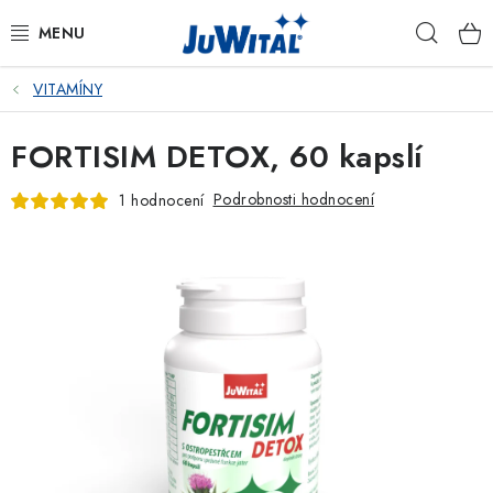
Přejít
Hleda
na
obsah
VITAMÍNY
KATALOG
FORTISIM DETOX, 60 kapslí
OCHRANNÉ NÁPOJE
Podrobnosti hodnocení
1 hodnocení
VITAMÍNY
KOSMETIKA
VETERINÁRNÍ PÉČE
PÉČE O ROSTLINY
DÁRKOVÉ SADY