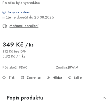
Položka byla vyprodána…
Brzy skladem
20.08.2026
Možnosti doručení
349 Kč
/ ks
312 Kč bez DPH
Měrná cena:
5,82 Kč / 1 ks
Kód zboží:
FD60
Značka:
JUWIM
Tisk
Zeptat se
Hlídat
Sdílet
Popis produktu