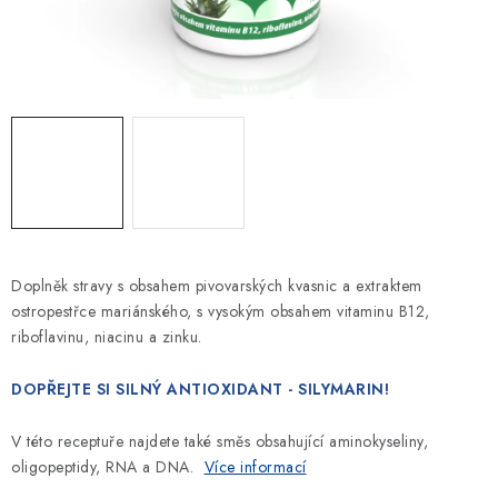
Kontakt
Doplněk stravy s obsahem pivovarských kvasnic a extraktem
ostropestřce mariánského, s vysokým obsahem vitaminu B12,
riboflavinu,
niacinu a zinku.
DOPŘEJTE SI SILNÝ ANTIOXIDANT - SILYMARIN!
V této receptuře najdete také směs obsahující aminokyseliny,
oligopeptidy, RNA a DNA.
Více informací