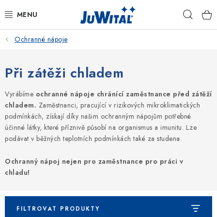
Přejít
Hleda
na
obsah
Ochranné nápoje
KATALOG
OCHRANNÉ NÁPOJE
Při zátěži chladem
VITAMÍNY
Vyrábíme
ochranné nápoje chránící zaměstnance před zátěží
chladem.
Zaměstnanci, pracující v rizikových mikroklimatických
podmínkách, získají díky našim ochranným nápojům potřebné
KOSMETIKA
účinné látky, které příznivě působí na organismus a imunitu. L
ze
podávat v běžných teplotních podmínkách také za studena.
VETERINÁRNÍ PÉČE
Ochranný nápoj nejen pro zaměstnance pro práci v
PÉČE O ROSTLINY
chladu!
DÁRKOVÉ SADY
FILTROVAT PRODUKTY