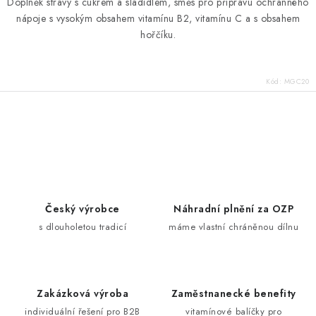
Doplněk stravy s cukrem a sladidlem,
směs pro přípravu ochranného
nápoje
s vysokým obsahem vitamínu B2, vitamínu C a s obsahem
hořčíku.
Kód:
MGC20
O
v
l
á
d
Český výrobce
Náhradní plnění za OZP
a
s dlouholetou tradicí
máme vlastní chráněnou dílnu
c
í
p
Zakázková výroba
Zaměstnanecké benefity
r
individuální řešení pro B2B
vitamínové balíčky pro