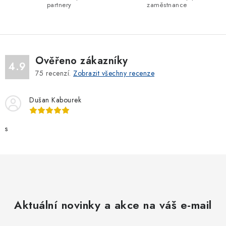
v
partnery
zaměstnance
k
y
v
ý
Ověřeno zákazníky
p
4.9
75
recenzí.
Zobrazit všechny recenze
i
s
Dušan Kabourek
u
s
Aktuální novinky a akce na váš e-mail