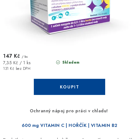
147 Kč
/ ks
Měrná
Skladem
7,35 Kč / 1 ks
cena:
131 Kč bez DPH
Ochranný nápoj pro práci v chladu!
600 mg VITAMIN C | HOŘČÍK | VITAMIN B2