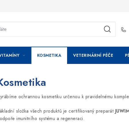
VITAMÍNY
KOSMETIKA
VETERINÁRNÍ PÉČE
P
Kosmetika
yrábíme ochrannou kosmetiku určenou k pravidelnému komple
ákladní
složka
všech
produktů
je
certifikovaný
preparát
JUWI
odpoře
imunitního
systému a regeneraci.