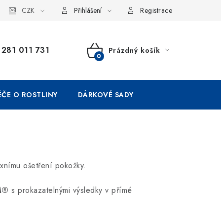
CZK
Přihlášení
Registrace
281 011 731
Prázdný košík
NÁKUPNÍ
KOŠÍK
ÉČE O ROSTLINY
DÁRKOVÉ SADY
xnímu ošetření pokožky.
M®
s
prokazatelnými
výsledky
v
přímé