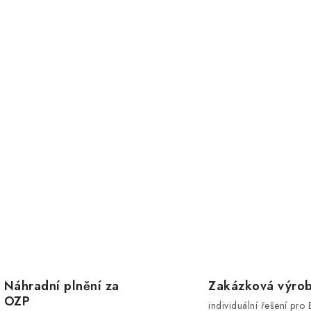
v
k
y
v
ý
p
s
u
Náhradní plnění za
Zakázková výro
OZP
individuální řešení pro