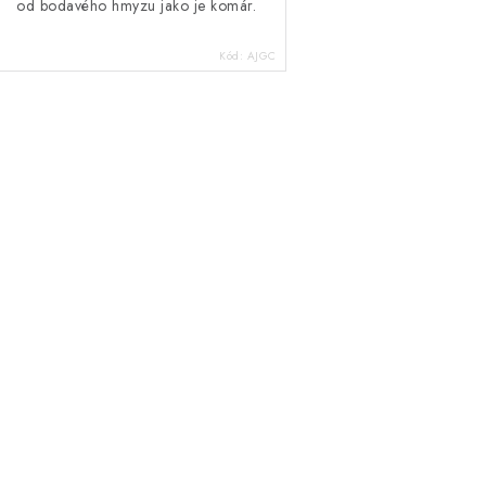
od bodavého hmyzu jako je komár.
Kód:
AJGC
O
v
á
d
a
c
p