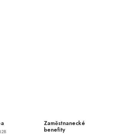
ba
Zaměstnanecké
benefity
 B2B