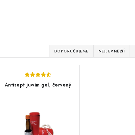
Ř
DOPORUČUJEME
NEJLEVNĚJŠÍ
a
V
z
ý
e
Antisept juwim gel, červený
p
n
í
s
p
p
r