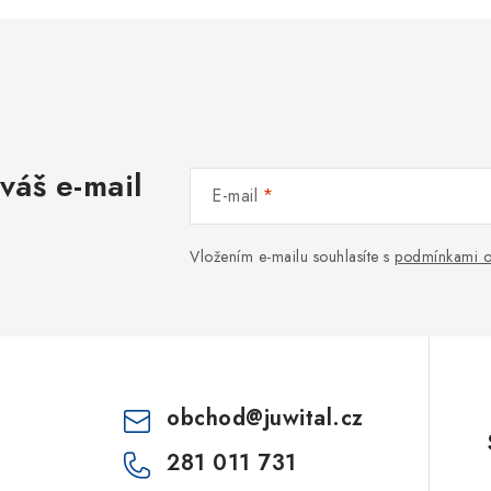
váš e-mail
E-mail
Vložením e-mailu souhlasíte s
podmínkami o
obchod
@
juwital.cz
281 011 731