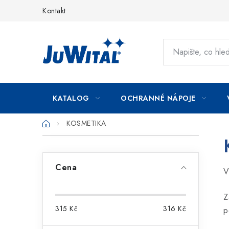
Přejít
Kontakt
na
obsah
KATALOG
OCHRANNÉ NÁPOJE
Domů
KOSMETIKA
P
o
Cena
V
s
t
Z
315
Kč
316
Kč
p
r