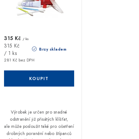
r
o
o
d
d
u
u
315 Kč
k
/ ks
Měrná
315 Kč
k
Brzy skladem
t
cena:
/ 1 ks
281 Kč bez DPH
ů
ů
Výrobek je určen pro snadné
odstranění již přisátých klíšťat,
ale může posloužit také pro ošetření
drobných poranění nebo štípanců