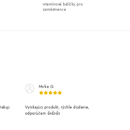
vitamínové balíčky pro
zaměstnance
Mirka G.
Dekuji
Vynikajúci produkt, rýchle dodanie,
odporúčam 👍👍👍