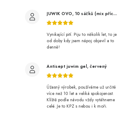
JUWIK OVO, 10 sáčků (mix příchutí v krabičce)
Vynikající pití. Piju to několik let, to je
od doby kdy jsem nápoj objevil a to
denně!
t
Antisept juwim gel, červený
Úžasný výrobek, používáme už určitě
více než 10 let a veliká spokojenost.
Klíště podle návodu vždy vytáhneme
celé. Je to KPZ s nebou i k moři.