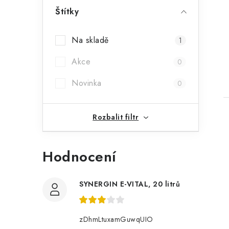
a
Štítky
n
Na skladě
1
n
Akce
0
í
Novinka
p
0
a
Rozbalit filtr
n
e
Hodnocení
l
i
SYNERGIN E-VITAL, 20 litrů
zDhmLtuxamGuwqUIO