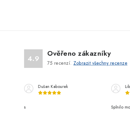
Ověřeno zákazníky
4.9
75
recenzí.
Zobrazit všechny recenze
Dušan Kabourek
Li
s
Splnilo mo