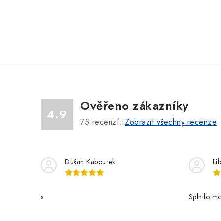
O
v
l
á
Ověřeno zákazníky
d
4.9
a
75
recenzí.
Zobrazit všechny recenze
c
í
Dušan Kabourek
Li
p
r
s
Splnilo mo
v