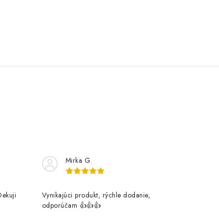
Mirka G.
Dekuji
Vynikajúci produkt, rýchle dodanie,
odporúčam 👍👍👍