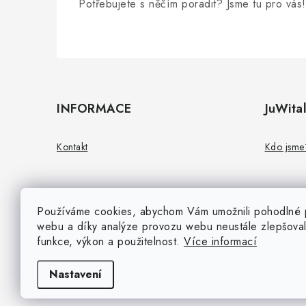
Potřebujete s něčím poradit? Jsme tu pro vás!
Z
á
INFORMACE
JuWital
p
a
Kontakt
Kdo jsme
t
í
Používáme cookies, abychom Vám umožnili pohodlné p
webu a díky analýze provozu webu neustále zlepšoval
funkce, výkon a použitelnost.
Více informací
Nastavení