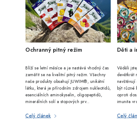
p
i
s
č
Děti a 
Ochranný pitný režim
l
á
Věděli jst
Blíží se letní měsíce a je nastává vhodný čas
n
devětkrát 
zaměřit se na kvalitní pitný režim. Všechny
navštěvují
naše produkty obsahují JUWIM®, unikátní
k
být různé b
látku, která je přírodním zdrojem nukleotidů,
oproti dosp
esenciálních aminokyselin, oligopeptidů,
ů
imunita vr
minerálních solí a stopových prv...
Celý člá
Celý článek