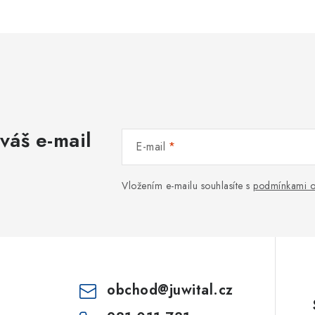
váš e-mail
E-mail
Vložením e-mailu souhlasíte s
podmínkami o
obchod
@
juwital.cz