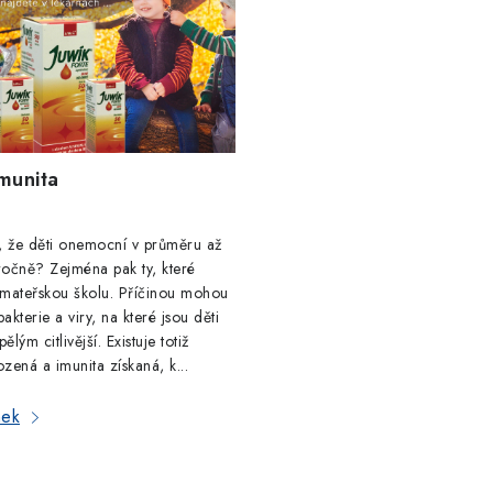
imunita
e, že děti onemocní v průměru až
ročně? Zejména pak ty, které
 mateřskou školu. Příčinou mohou
akterie a viry, na které jsou děti
ělým citlivější. Existuje totiž
ozená a imunita získaná, k...
nek