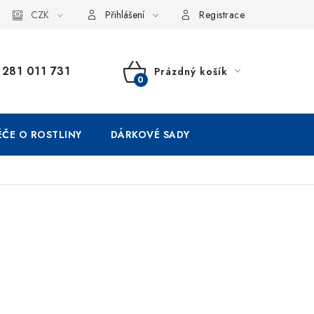
CZK
Přihlášení
Registrace
281 011 731
Prázdný košík
NÁKUPNÍ
KOŠÍK
ÉČE O ROSTLINY
DÁRKOVÉ SADY