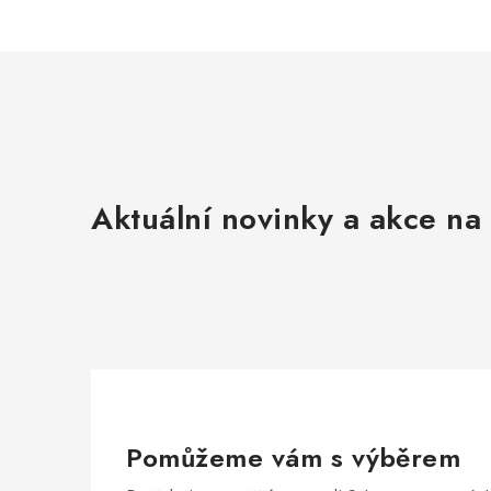
k
y
v
ý
p
i
s
Aktuální novinky a akce na 
u
Pomůžeme vám s výběrem