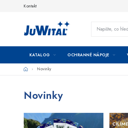
Přejít
Kontakt
na
obsah
KATALOG
OCHRANNÉ NÁPOJE
Domů
Novinky
Novinky
V
ý