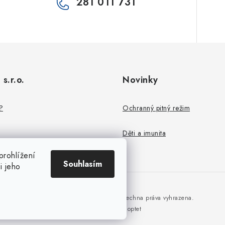
281 011 731
 s.r.o.
Novinky
?
Ochranný pitný režim
Děti a imunita
rohlížení
Souhlasím
i jeho
Copyright 2026
JuWital s.r.o.
. Všechna práva vyhrazena.
Vytvořil Shoptet