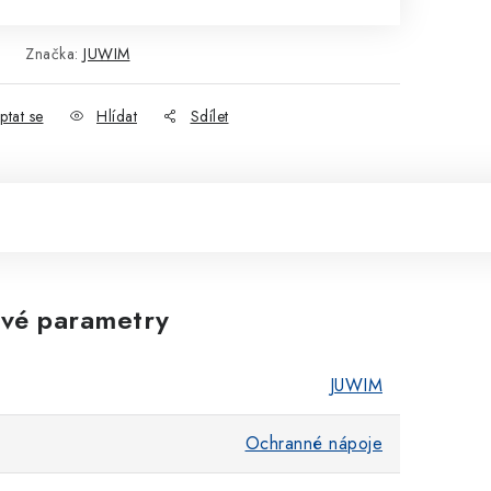
Značka:
JUWIM
ptat se
Hlídat
Sdílet
vé parametry
JUWIM
Ochranné nápoje