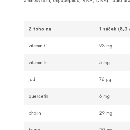
aminokyselin, oligopeptidů, RNA, DNA); jodid dra
Z toho na:
1 sáček (8,3 
vitamin C
93 mg
vitamin E
5 mg
jod
76 µg
quercetin
6 mg
cholin
29 mg
taurin
20 mg