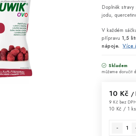
Doplněk stravy 
jodu, quercetin
V každém sáčku
přípravu
1,5 l
nápoje.
Více 
Skladem
10 Kč
/ 
9 Kč bez DP
Měrná cena
10 Kč / 1 ks