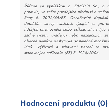
Řídíme se vyhláškou
č. 58/2018 Sb.
,
o d
potravin, ve znění pozdějších předpisů a směrn
Rady č. 2002/46/ES.
Označování doplňků
doplňkům stravy vlastnosti týkající se prev
lidských onemocnění nebo odkazovat na tyto vl
žádné tvrzení uvádějící nebo naznačující, že
obecně nemůže poskytnout dostatečné množství
látek. V
ýživová a zdravotní tvrzení se m
stanovených nařízením (ES) č. 1924/2006.
V
Hodnocení produktu (0)