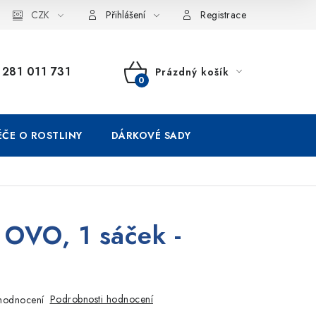
CZK
Přihlášení
Registrace
281 011 731
Prázdný košík
NÁKUPNÍ
KOŠÍK
ÉČE O ROSTLINY
DÁRKOVÉ SADY
OVO, 1 sáček -
Podrobnosti hodnocení
hodnocení