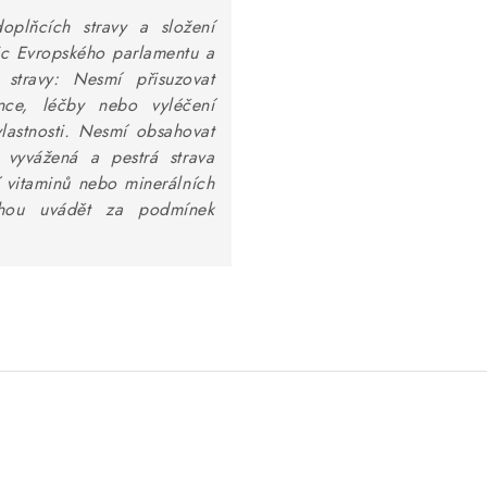
oplňcích stravy a složení
ic Evropského parlamentu a
 stravy:
Nesmí přisuzovat
ence, léčby nebo vyléčení
astnosti. N
esmí obsahovat
 vyvážená a pestrá strava
 vitaminů nebo minerálních
ohou uvádět za podmínek