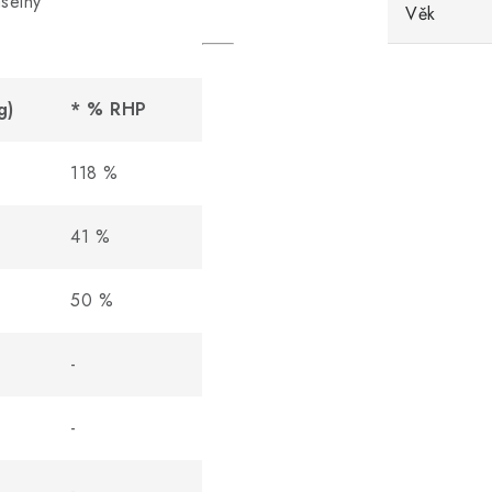
selný
Věk
g)
* % RHP
118 %
41 %
50 %
-
-
-